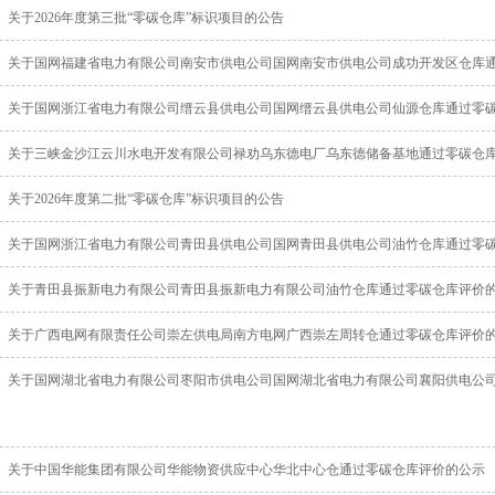
关于2026年度第三批“零碳仓库”标识项目的公告
关于国网福建省电力有限公司南安市供电公司国网南安市供电公司成功开发区仓库
关于国网浙江省电力有限公司缙云县供电公司国网缙云县供电公司仙源仓库通过零
关于三峡金沙江云川水电开发有限公司禄劝乌东德电厂乌东德储备基地通过零碳仓
关于2026年度第二批“零碳仓库”标识项目的公告
关于国网浙江省电力有限公司青田县供电公司国网青田县供电公司油竹仓库通过零
关于青田县振新电力有限公司青田县振新电力有限公司油竹仓库通过零碳仓库评价
关于广西电网有限责任公司崇左供电局南方电网广西崇左周转仓通过零碳仓库评价
关于国网湖北省电力有限公司枣阳市供电公司国网湖北省电力有限公司襄阳供电公
关于中国华能集团有限公司华能物资供应中心华北中心仓通过零碳仓库评价的公示